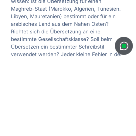
wissen: Ist die Übersetzung für einen
Maghreb-Staat (Marokko, Algerien, Tunesien.
Libyen, Mauretanien) bestimmt oder für ein
arabisches Land aus dem Nahen Osten?
Richtet sich die Übersetzung an eine
bestimmte Gesellschaftsklasse? Soll beim
Übersetzen ein bestimmter Schreibstil
verwendet werden? Jeder kleine Fehler in der
Übersetzung kann dazu führen, dass die
Vermarktung eines Produkts scheitert. Denn
bildliche Darstellungen oder Sprichwörter, die
für einen deutschsprachigen Leser
bedenkenlos verwendet werden können,
wirken auf arabische Leser beleidigend.
Benötigen Sie eine professionelle
Fachübersetzung von Präsentationen,
Produktdokumentationen,
Produktkatalogen, technischen